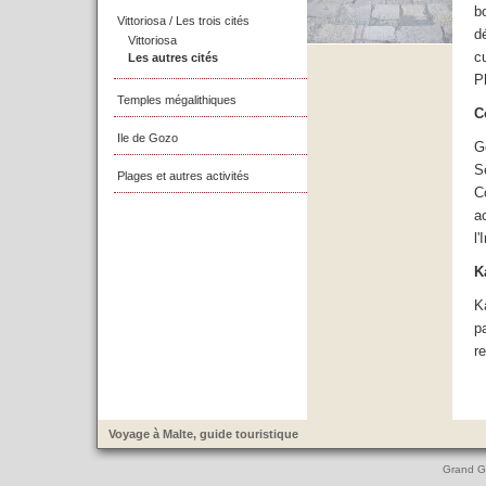
b
Vittoriosa / Les trois cités
d
Vittoriosa
c
Les autres cités
P
Temples mégalithiques
C
Ile de Gozo
G
S
Plages et autres activités
C
a
l
K
K
p
r
Voyage à Malte, guide touristique
Grand Gu