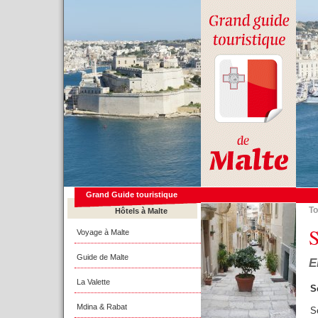
Grand Guide touristique
To
Hôtels à Malte
S
Voyage à Malte
Guide de Malte
E
La Valette
S
Mdina & Rabat
S